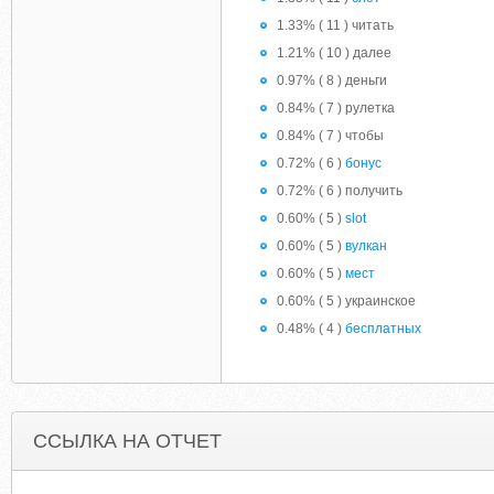
1.33% ( 11 ) читать
1.21% ( 10 ) далее
0.97% ( 8 ) деньги
0.84% ( 7 ) рулетка
0.84% ( 7 ) чтобы
0.72% ( 6 )
бонус
0.72% ( 6 ) получить
0.60% ( 5 )
slot
0.60% ( 5 )
вулкан
0.60% ( 5 )
мест
0.60% ( 5 ) украинское
0.48% ( 4 )
бесплатных
ССЫЛКА НА ОТЧЕТ