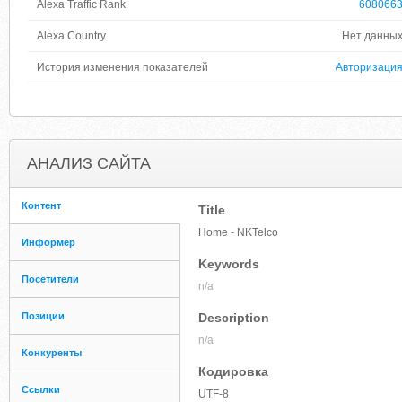
Alexa Traffic Rank
608066
Alexa Country
Нет данны
История изменения показателей
Авторизаци
АНАЛИЗ САЙТА
Контент
Title
Home - NKTelco
Информер
Keywords
Посетители
n/a
Позиции
Description
n/a
Конкуренты
Кодировка
Ссылки
UTF-8