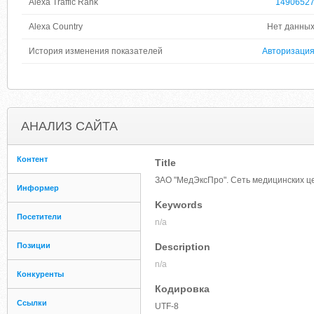
Alexa Traffic Rank
1490652
Alexa Country
Нет данны
История изменения показателей
Авторизаци
АНАЛИЗ САЙТА
Контент
Title
ЗАО "МедЭксПро". Сеть медицинских це
Информер
Keywords
Посетители
n/a
Позиции
Description
n/a
Конкуренты
Кодировка
Ссылки
UTF-8