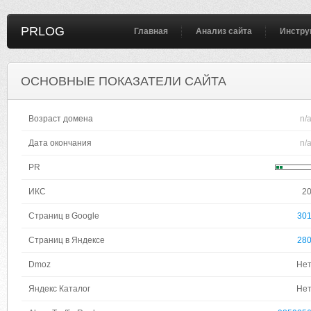
PRLOG
Главная
Анализ сайта
Инстру
ОСНОВНЫЕ ПОКАЗАТЕЛИ САЙТА
Возраст домена
n/
Дата окончания
n/
PR
ИКС
2
Страниц в Google
30
Страниц в Яндексе
28
Dmoz
Не
Яндекс Каталог
Не