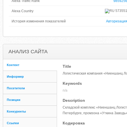
Alexa Traffic Rank
985925
57355
Alexa Country
История изменения показателей
Авторизаци
АНАЛИЗ САЙТА
Контент
Title
Логистическая компания «Ниеншанц Лог
Информер
Keywords
Посетители
n/a
Позиции
Description
Складской комплекс «Ниеншанц Логисти
Конкуренты
Петербурге, промзона «Уткина Заводь
Кодировка
Ссылки