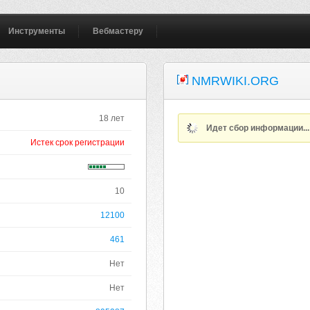
Инструменты
Вебмастеру
NMRWIKI.ORG
18 лет
Идет сбор информации..
Истек срок регистрации
10
12100
461
Нет
Нет