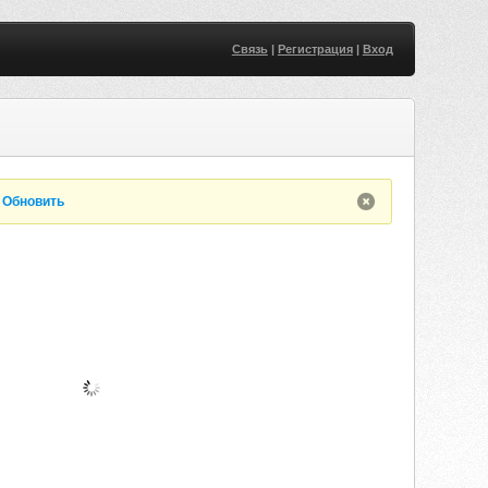
Связь
|
Регистрация
|
Вход
.
Обновить