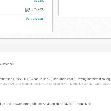
895287
279837
Авторизация
c science!
ributions,CSSF-TOCSY for Bruker (Dusan Uhrín et al.),Drawing mathematical eq
0-23 20
12),Grad student positions in Solution NMR - Miami University - Ohio, U
tion and answer forum, job ads. Anything about NMR, EPR and MRI