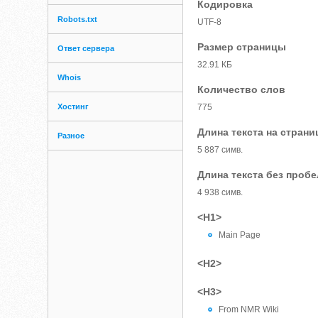
Кодировка
Robots.txt
UTF-8
Размер страницы
Ответ сервера
32.91 КБ
Whois
Количество слов
Хостинг
775
Длина текста на страни
Разное
5 887 симв.
Длина текста без проб
4 938 симв.
<H1>
Main Page
<H2>
<H3>
From NMR Wiki