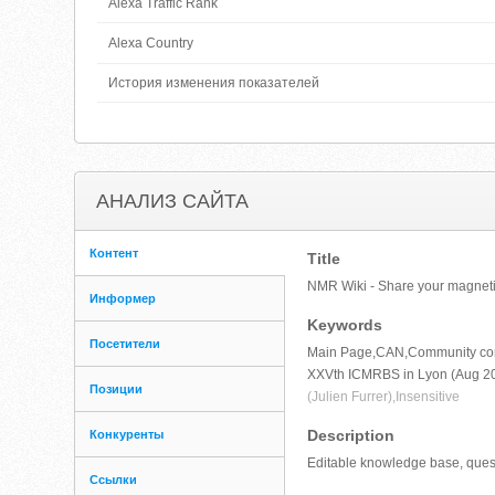
Alexa Traffic Rank
Alexa Country
История изменения показателей
АНАЛИЗ САЙТА
Контент
Title
NMR Wiki - Share your magneti
Информер
Keywords
Посетители
Main Page,CAN,Community cont
XXVth ICMRBS in Lyon (Aug 2
Позиции
(Julien Furrer),Insensitive
Description
Конкуренты
Editable knowledge base, ques
Ссылки