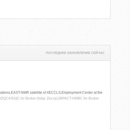
ПОСЛЕДНЕЕ ОБНОВЛЕНИЕ СЕЙЧАС
uations,EAST-NMR satellite of 4ECCLS,Employment Center at the
SA,HZQC/HDQC for Bruker (hdqc Zex.rp),IMPACT-HMBC for Bruker