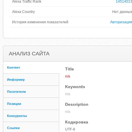
Alexa Traffic Rank
1451401
Alexa Country
Нет данны
История изменения показателей
Авторизаци
АНАЛИЗ САЙТА
Контент
Title
n/a
Информер
Keywords
Посетители
n/a
Позиции
Description
n/a
Конкуренты
Кодировка
Ссылки
UTF-8