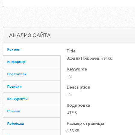
АНАЛИЗ САЙТА
Контент
Title
Вход на Призрачный этаж.
Информер
Keywords
Посетители
n/a
Позиции
Description
n/a
Конкуренты
Кодировка
Ссылки
UTF-8
Размер страницы
Robots.txt
4.33 КБ