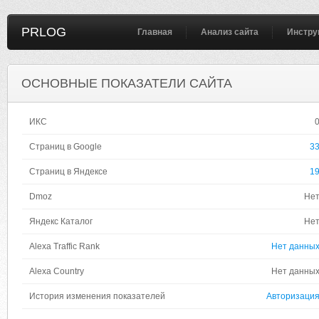
PRLOG
Главная
Анализ сайта
Инстру
ОСНОВНЫЕ ПОКАЗАТЕЛИ САЙТА
ИКС
Страниц в Google
3
Страниц в Яндексе
1
Dmoz
Не
Яндекс Каталог
Не
Alexa Traffic Rank
Нет данны
Alexa Country
Нет данны
История изменения показателей
Авторизаци