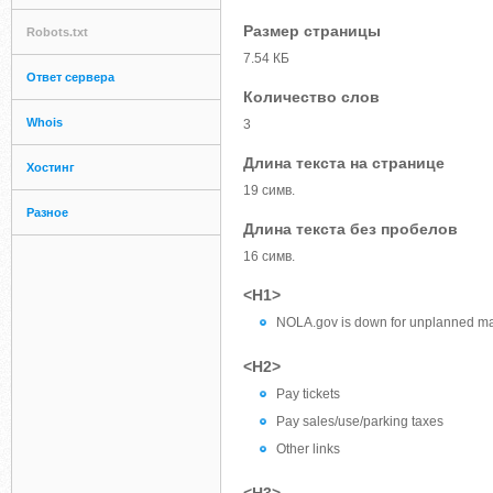
Размер страницы
Robots.txt
7.54 КБ
Ответ сервера
Количество слов
Whois
3
Длина текста на странице
Хостинг
19 симв.
Разное
Длина текста без пробелов
16 симв.
<H1>
NOLA.gov is down for unplanned m
<H2>
Pay tickets
Pay sales/use/parking taxes
Other links