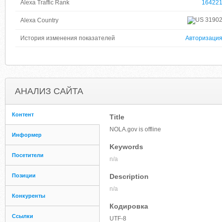
Alexa Traffic Rank
16422
3190
Alexa Country
История изменения показателей
Авторизаци
АНАЛИЗ САЙТА
Контент
Title
NOLA.gov is offline
Информер
Keywords
Посетители
n/a
Позиции
Description
n/a
Конкуренты
Кодировка
Ссылки
UTF-8