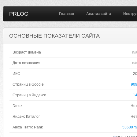
PRLOG
Главная
Анализ сайта
Инстру
ОСНОВНЫЕ ПОКАЗАТЕЛИ САЙТА
Возраст домена
n/
Дата окончания
n/
ИКС
2
Страниц в Google
90
Страниц в Яндексе
1
Dmoz
Не
Яндекс Каталог
Не
Alexa Traffic Rank
536807