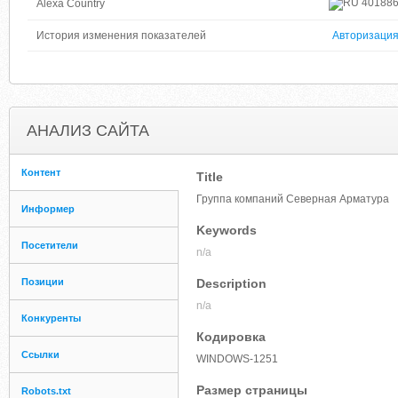
40188
Alexa Country
История изменения показателей
Авторизаци
АНАЛИЗ САЙТА
Контент
Title
Группа компаний Северная Арматура
Информер
Keywords
Посетители
n/a
Позиции
Description
n/a
Конкуренты
Кодировка
Ссылки
WINDOWS-1251
Размер страницы
Robots.txt