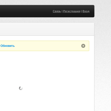
Связь
|
Регистрация
|
Вход
.
Обновить