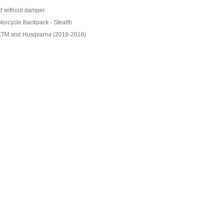
d without damper
orcycle Backpack - Stealth
- KTM and Husqvarna (2016-2018)