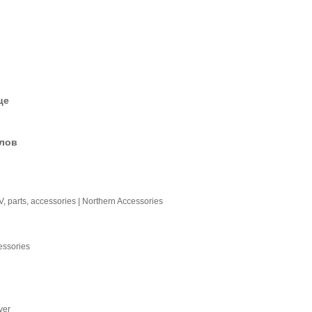
це
елов
V, parts, accessories | Northern Accessories
essories
ver