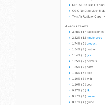
DRC A1185 Bike Lift Stan
OGIO No Drag Mach 5 Mot
Twin Air Radiator Caps 
Анализ текста
3.28% ( 17 ) accessories
2.32% ( 12 )
motorcycle
1.74% ( 9 )
product
1.54% ( 8 ) northern
1.54% ( 8 )
tyre
1.35% ( 7 ) helmets
1.35% ( 7 ) parts
1.16% ( 6 ) bike
1.16% ( 6 ) with
1.16% ( 6 ) your
0.97% ( 5 )
lift
0.77% ( 4 )
dealer
0.77% ( 4 ) guide