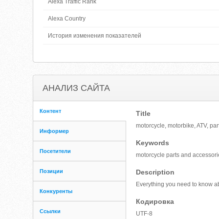
Alexa Traffic Rank
Alexa Country
История изменения показателей
АНАЛИЗ САЙТА
Контент
Title
motorcycle, motorbike, ATV, par
Информер
Keywords
Посетители
motorcycle parts and accessor
Позиции
Description
Everything you need to know ab
Конкуренты
Кодировка
Ссылки
UTF-8