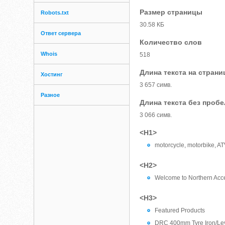
Размер страницы
Robots.txt
30.58 КБ
Ответ сервера
Количество слов
Whois
518
Длина текста на страни
Хостинг
3 657 симв.
Разное
Длина текста без проб
3 066 симв.
<H1>
motorcycle, motorbike, AT
<H2>
Welcome to Northern Acc
<H3>
Featured Products
DRC 400mm Tyre Iron/Le