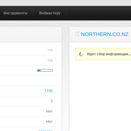
Инструменты
Вебмастеру
NORTHERN.CO.NZ
n/a
Идет сбор информации..
n/a
7730
3
Нет
Нет