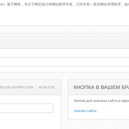
（mojocube）基于网络，专注于网页设计和网站程序开发。已经开发一系列网站管理程序，
КНОПКА В ВАШЕМ БР
RE11.BLOGSPOT.COM
BLIKLE.PL
Кнопка для анализа сайта в один
Анализ сайта