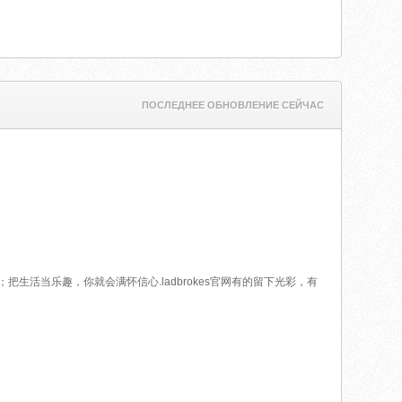
ПОСЛЕДНЕЕ ОБНОВЛЕНИЕ СЕЙЧАС
把生活当乐趣，你就会满怀信心.ladbrokes官网有的留下光彩，有