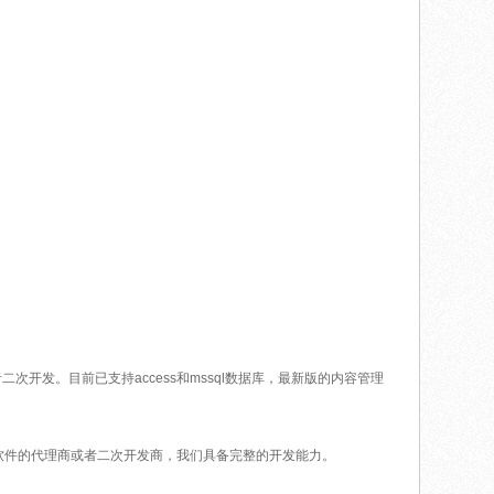
二次开发。目前已支持access和mssql数据库，最新版的内容管理
们并不是软件的代理商或者二次开发商，我们具备完整的开发能力。