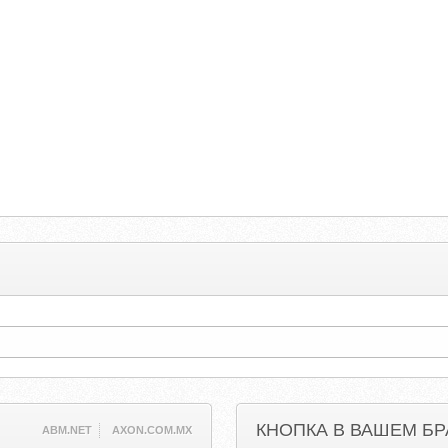
КНОПКА В ВАШЕМ БР
ABM.NET
AXON.COM.MX