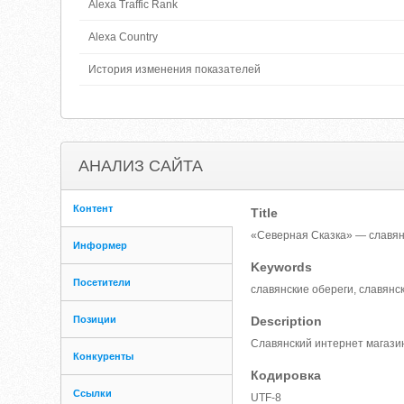
Alexa Traffic Rank
Alexa Country
История изменения показателей
АНАЛИЗ САЙТА
Контент
Title
«Северная Сказка» — славян
Информер
Keywords
Посетители
славянские обереги, славянс
Позиции
Description
Славянский интернет магазин
Конкуренты
Кодировка
Ссылки
UTF-8