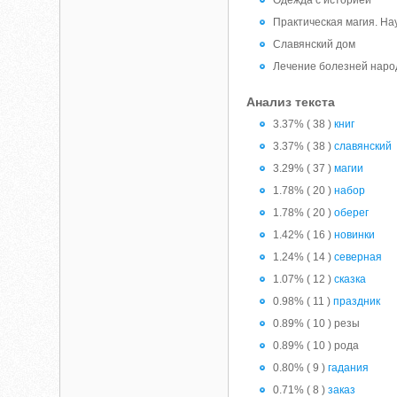
Одежда с историей
Практическая магия. На
Славянский дом
Лечение болезней наро
Анализ текста
3.37% ( 38 )
книг
3.37% ( 38 )
славянский
3.29% ( 37 )
магии
1.78% ( 20 )
набор
1.78% ( 20 )
оберег
1.42% ( 16 )
новинки
1.24% ( 14 )
северная
1.07% ( 12 )
сказка
0.98% ( 11 )
праздник
0.89% ( 10 ) резы
0.89% ( 10 ) рода
0.80% ( 9 )
гадания
0.71% ( 8 )
заказ