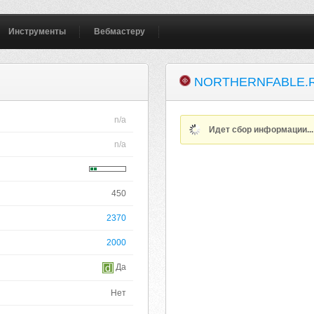
Инструменты
Вебмастеру
NORTHERNFABLE.
n/a
Идет сбор информации..
n/a
450
2370
2000
Да
Нет