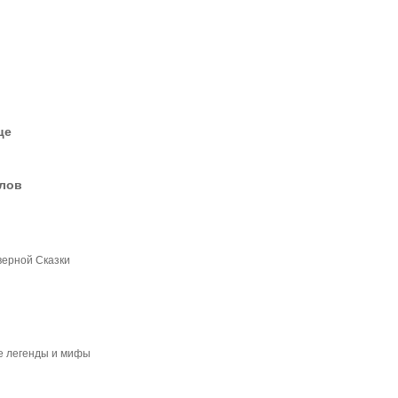
це
елов
верной Сказки
ие легенды и мифы