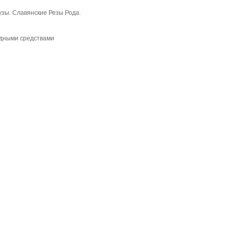
узы. Славянские Резы Рода.
дными средствами