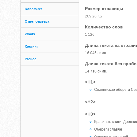
Размер страницы
Robots.txt
209.28 КБ
Ответ сервера
Количество слов
Whois
1 126
Длина текста на страни
Хостинг
16 045 симв.
Разное
Длина текста без проб
14 710 симв.
<H1>
Славянские обереги Се
<H2>
<H3>
Красивые книги. Древн
Обереги славян