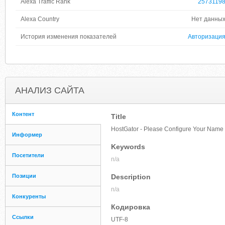
Alexa Traffic Rank
2573119
Alexa Country
Нет данны
История изменения показателей
Авторизаци
АНАЛИЗ САЙТА
Контент
Title
HostGator - Please Configure Your Name
Информер
Keywords
Посетители
n/a
Позиции
Description
n/a
Конкуренты
Кодировка
Ссылки
UTF-8