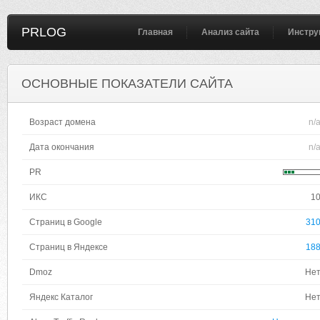
PRLOG
Главная
Анализ сайта
Инстру
ОСНОВНЫЕ ПОКАЗАТЕЛИ САЙТА
Возраст домена
n/
Дата окончания
n/
PR
ИКС
1
Страниц в Google
31
Страниц в Яндексе
18
Dmoz
Не
Яндекс Каталог
Не