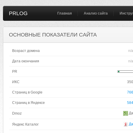
PRLOG
Главная
Анализ сайта
Инстру
ОСНОВНЫЕ ПОКАЗАТЕЛИ САЙТА
Возраст домена
n/
Дата окончания
n/
PR
ИКС
35
Страниц в Google
76
Страниц в Яндексе
58
Д
Dmoz
Д
Яндекс Каталог