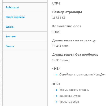
UTF-8
Robots.txt
Размер страницы
Ответ сервера
167.53 КБ
Количество слов
Whois
1 155
Хостинг
Длина текста на странице
19 454 симв.
Разное
Длина текста без пробелов
17 938 симв.
<H1>
Семейная стоматология НоваДен
<H2>
Как мы можем помочь
Здоровье зубов
Красота зубов