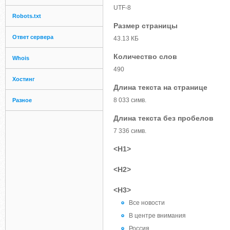
UTF-8
Robots.txt
Размер страницы
Ответ сервера
43.13 КБ
Количество слов
Whois
490
Хостинг
Длина текста на странице
8 033 симв.
Разное
Длина текста без пробелов
7 336 симв.
<H1>
<H2>
<H3>
Все новости
В центре внимания
Россия