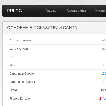
PRLOG
Главная
Анализ сайта
Инстру
ОСНОВНЫЕ ПОКАЗАТЕЛИ САЙТА
Возраст домена
n/
Дата окончания
n/
PR
ИКС
2
Страниц в Google
15
Страниц в Яндексе
18
Dmoz
Не
Д
Яндекс Каталог