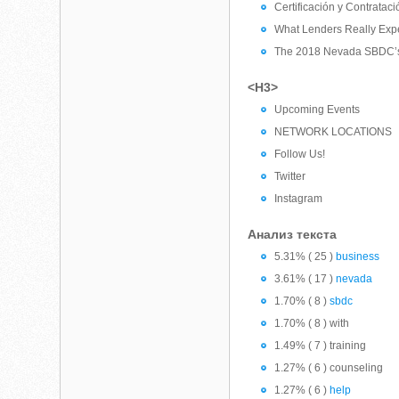
Certificación y Contratac
What Lenders Really Exp
The 2018 Nevada SBDC’s 
<H3>
Upcoming Events
NETWORK LOCATIONS
Follow Us!
Twitter
Instagram
Анализ текста
5.31% ( 25 )
business
3.61% ( 17 )
nevada
1.70% ( 8 )
sbdc
1.70% ( 8 ) with
1.49% ( 7 ) training
1.27% ( 6 ) counseling
1.27% ( 6 )
help