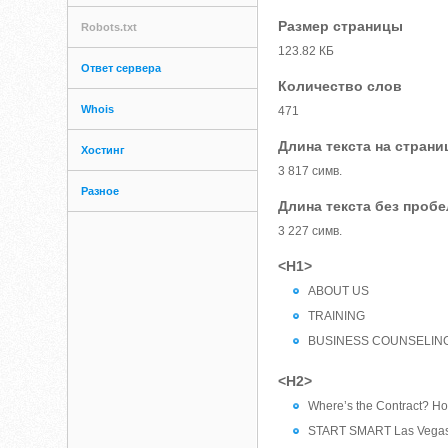
Размер страницы
Robots.txt
123.82 КБ
Ответ сервера
Количество слов
Whois
471
Длина текста на страни
Хостинг
3 817 симв.
Разное
Длина текста без проб
3 227 симв.
<H1>
ABOUT US
TRAINING
BUSINESS COUNSELIN
<H2>
Where’s the Contract? Ho
START SMART Las Vega