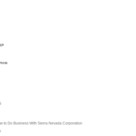
це
елов
G
w to Do Business With Sierra Nevada Corporation
s