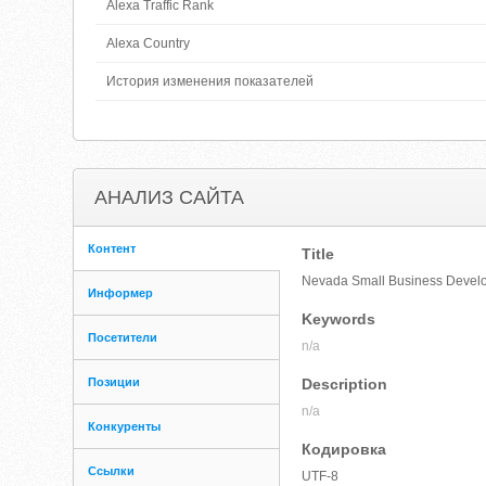
Alexa Traffic Rank
Alexa Country
История изменения показателей
АНАЛИЗ САЙТА
Контент
Title
Nevada Small Business Develop
Информер
Keywords
Посетители
n/a
Позиции
Description
n/a
Конкуренты
Кодировка
Ссылки
UTF-8