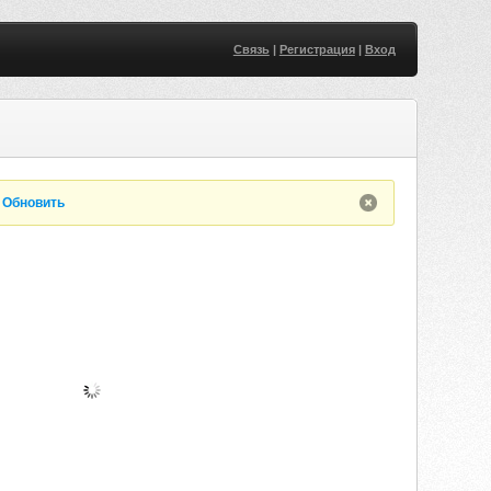
Связь
|
Регистрация
|
Вход
.
Обновить