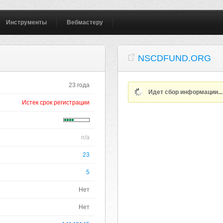
Инструменты
Вебмастеру
NSCDFUND.ORG
23 года
Идет сбор информации..
Истек срок регистрации
n/a
23
5
Нет
Нет