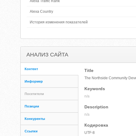
Alexa Traffic Rank
Alexa Country
История изменения показателей
АНАЛИЗ САЙТА
Контент
Title
The Northside Community Dev
Информер
Keywords
Посетители
n/a
Позиции
Description
n/a
Конкуренты
Кодировка
Ссылки
UTF-8