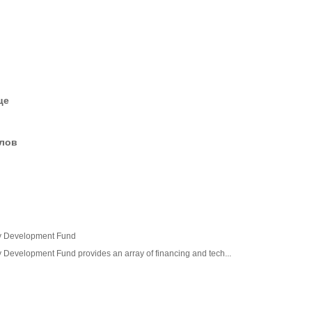
це
елов
y Development Fund
Development Fund provides an array of financing and tech...