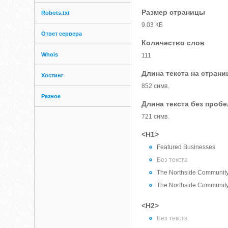
Размер страницы
Robots.txt
9.03 КБ
Ответ сервера
Количество слов
Whois
111
Длина текста на страни
Хостинг
852 симв.
Разное
Длина текста без проб
721 симв.
<H1>
Featured Businesses
Без текста
The Northside Communit
The Northside Community 
<H2>
Без текста