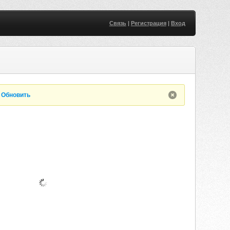
Связь
|
Регистрация
|
Вход
.
Обновить