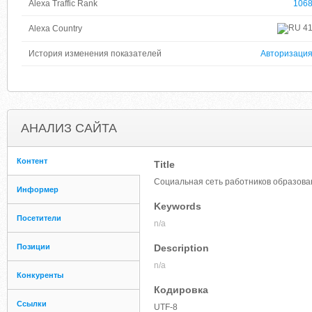
Alexa Traffic Rank
106
4
Alexa Country
История изменения показателей
Авторизаци
АНАЛИЗ САЙТА
Контент
Title
Социальная сеть работников образова
Информер
Keywords
Посетители
n/a
Позиции
Description
n/a
Конкуренты
Кодировка
Ссылки
UTF-8