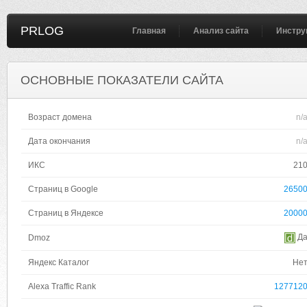
PRLOG
Главная
Анализ сайта
Инстру
ОСНОВНЫЕ ПОКАЗАТЕЛИ САЙТА
Возраст домена
n/
Дата окончания
n/
ИКС
21
Страниц в Google
2650
Страниц в Яндексе
2000
Д
Dmoz
Яндекс Каталог
Не
Alexa Traffic Rank
127712