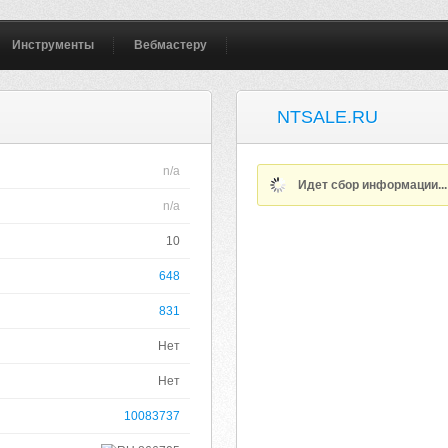
Инструменты
Вебмастеру
NTSALE.RU
n/a
Идет сбор информации..
n/a
10
648
831
Нет
Нет
10083737