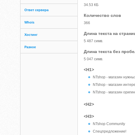
34.53 КБ
Ответ сервера
Количество слов
Whois
366
Длина текста на страни
Хостинг
5 487 симв.
Разное
Длина текста без проб
5 047 симв.
<H1>
NTshop - магазин нужны
NTshop - магазин инте
NTshop - магазин ориги
<H2>
<H3>
NTshop Community
Спецпредложение!