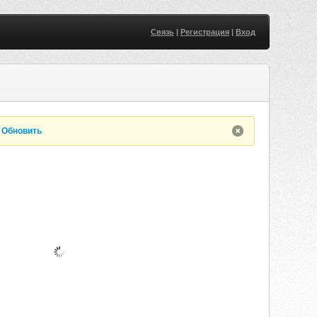
Связь
|
Регистрация
|
Вход
.
Обновить