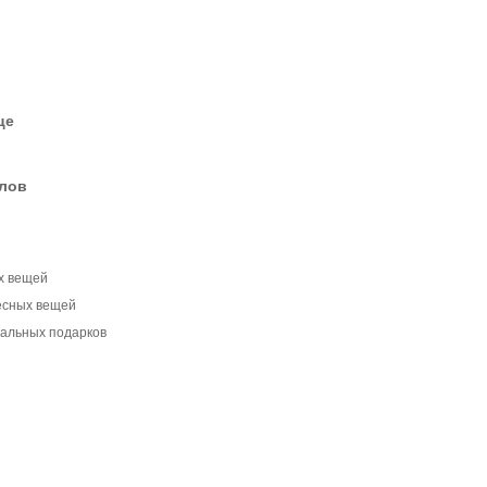
це
елов
х вещей
ресных вещей
нальных подарков