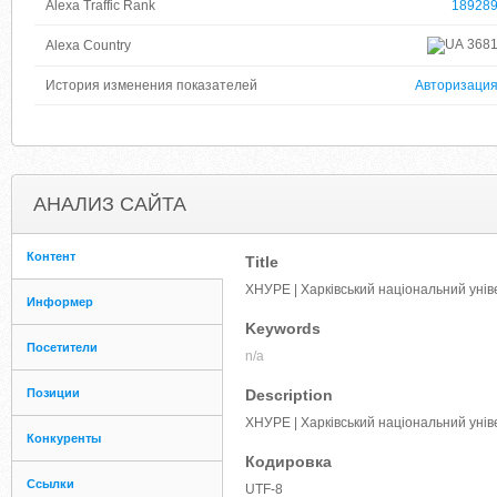
Alexa Traffic Rank
18928
368
Alexa Country
История изменения показателей
Авторизаци
АНАЛИЗ САЙТА
Контент
Title
ХНУРЕ | Харківський національний унів
Информер
Keywords
Посетители
n/a
Позиции
Description
ХНУРЕ | Харківський національний унів
Конкуренты
Кодировка
Ссылки
UTF-8