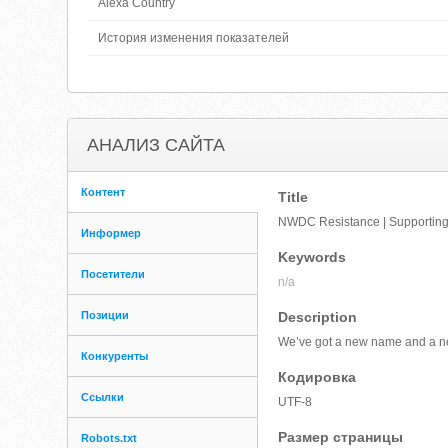
Alexa Country
История изменения показателей
АНАЛИЗ САЙТА
Контент
Title
NWDC Resistance | Supporting t
Информер
Keywords
Посетители
n/a
Позиции
Description
We’ve got a new name and a new
Конкуренты
Кодировка
Ссылки
UTF-8
Размер страницы
Robots.txt