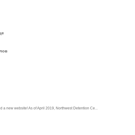
це
елов
a new website! As of April 2019, Northwest Detention Ce...