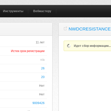
Инструменты
Вебмастеру
NWDCRESISTANCE
11 лет
Идет сбор информации..
Истек срок регистрации
n/a
26
20
Нет
Нет
9009426