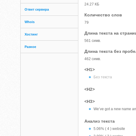
24.27 КБ
Ответ сервера
Количество слов
Whois
79
Длина текста на страни
Хостинг
561 симв.
Разное
Длина текста без проб
462 симв.
<H1>
Без текста
<H2>
<H3>
We’ve got a new name and 
Анализ текста
5.06% ( 4 ) website