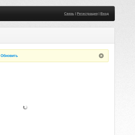
Связь
|
Регистрация
|
Вход
.
Обновить