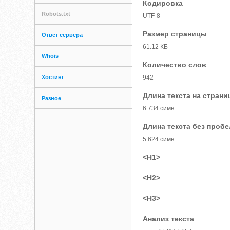
Кодировка
Robots.txt
UTF-8
Размер страницы
Ответ сервера
61.12 КБ
Whois
Количество слов
Хостинг
942
Длина текста на страни
Разное
6 734 симв.
Длина текста без проб
5 624 симв.
<H1>
<H2>
<H3>
Анализ текста