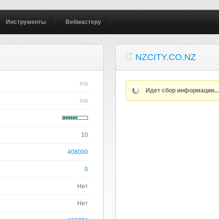
Инструменты
Вебмастеру
NZCITY.CO.NZ
n/a
Идет сбор информации..
n/a
10
408000
0
Нет
Нет