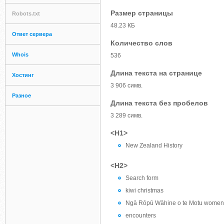
Размер страницы
Robots.txt
48.23 КБ
Ответ сервера
Количество слов
Whois
536
Длина текста на странице
Хостинг
3 906 симв.
Разное
Длина текста без пробелов
3 289 симв.
<H1>
New Zealand History
<H2>
Search form
kiwi christmas
Ngā Rōpū Wāhine o te Motu women 
encounters