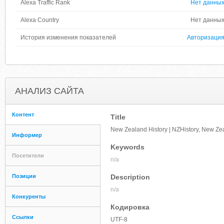
Alexa Traffic Rank
Нет данны
Alexa Country
Нет данны
История изменения показателей
Авторизаци
АНАЛИЗ САЙТА
Контент
Title
New Zealand History | NZHistory, New Zea
Информер
Keywords
Посетители
n/a
Позиции
Description
n/a
Конкуренты
Кодировка
Ссылки
UTF-8