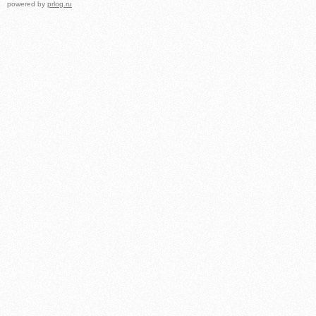
powered by
prlog.ru