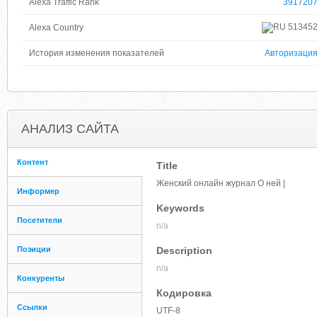
Alexa Traffic Rank
391720
51345
Alexa Country
История изменения показателей
Авторизаци
АНАЛИЗ САЙТА
Контент
Title
Женский онлайн журнал О ней |
Информер
Keywords
Посетители
n/a
Позиции
Description
n/a
Конкуренты
Кодировка
Ссылки
UTF-8