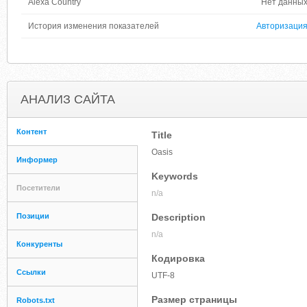
Alexa Country
Нет данны
История изменения показателей
Авторизаци
АНАЛИЗ САЙТА
Контент
Title
Oasis
Информер
Keywords
Посетители
n/a
Позиции
Description
n/a
Конкуренты
Кодировка
Ссылки
UTF-8
Размер страницы
Robots.txt