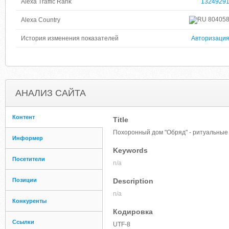
Alexa Traffic Rank
1324929
80405
Alexa Country
История изменения показателей
Авторизаци
АНАЛИЗ САЙТА
Контент
Title
Похоронный дом "Обряд" - ритуальные 
Информер
Keywords
Посетители
n/a
Позиции
Description
n/a
Конкуренты
Кодировка
Ссылки
UTF-8