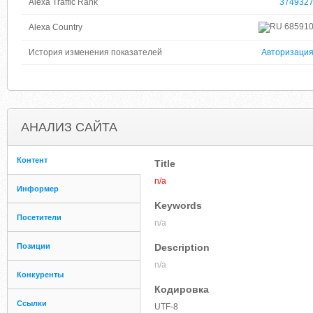
Alexa Traffic Rank
374932
68591
Alexa Country
История изменения показателей
Авторизаци
АНАЛИЗ САЙТА
Контент
Title
n/a
Информер
Keywords
Посетители
n/a
Позиции
Description
n/a
Конкуренты
Кодировка
Ссылки
UTF-8