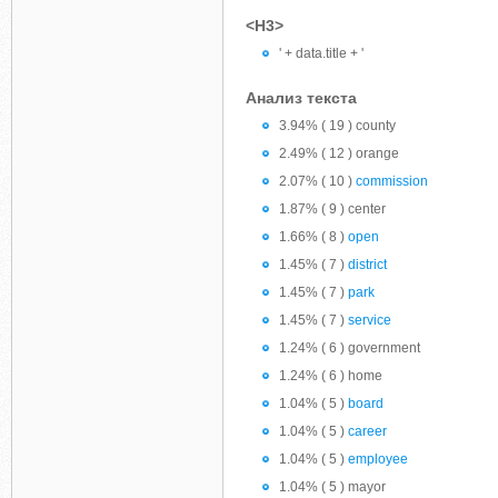
<H3>
' + data.title + '
Анализ текста
3.94% ( 19 ) county
2.49% ( 12 ) orange
2.07% ( 10 )
commission
1.87% ( 9 ) center
1.66% ( 8 )
open
1.45% ( 7 )
district
1.45% ( 7 )
park
1.45% ( 7 )
service
1.24% ( 6 ) government
1.24% ( 6 ) home
1.04% ( 5 )
board
1.04% ( 5 )
career
1.04% ( 5 )
employee
1.04% ( 5 ) mayor