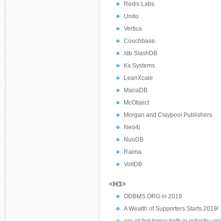
Redis Labs
Undo
Vertica
Couchbase
/db SlashDB
Kx Systems
LeanXcale
MariaDB
McObject
Morgan and Claypool Publishers
Neo4j
NuoDB
Raima
VoltDB
<H3>
ODBMS.ORG in 2019
A Wealth of Supporters Starts 2019!