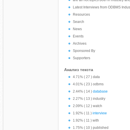
are all hot topics both in industry a
Latest Interviews from ODBMS Indus
Resources
Search
News
Events
Archives
Sponsored By
Supporters
Анализ текста
4.71% ( 27 ) data
4.01% ( 23 ) odbms
2.44% ( 14 )
database
2.27% ( 13 ) industry
2.09% ( 12 ) watch
1.92% ( 11 )
interview
1.92% ( 11 ) with
1.75% ( 10 ) published