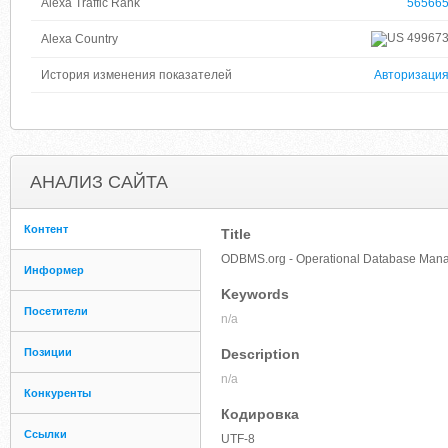
Alexa Traffic Rank
56566
49967
Alexa Country
История изменения показателей
Авторизаци
АНАЛИЗ САЙТА
Контент
Title
ODBMS.org - Operational Database Man
Информер
Keywords
Посетители
n/a
Позиции
Description
n/a
Конкуренты
Кодировка
Ссылки
UTF-8