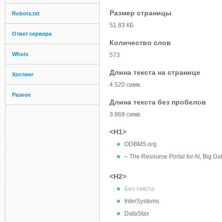
Размер страницы
Robots.txt
51.83 КБ
Ответ сервера
Количество слов
Whois
573
Длина текста на странице
Хостинг
4 520 симв.
Разное
Длина текста без пробелов
3 869 симв.
<H1>
ODBMS.org
– The Resource Portal for AI, Big 
<H2>
Без текста
InterSystems
DataStax