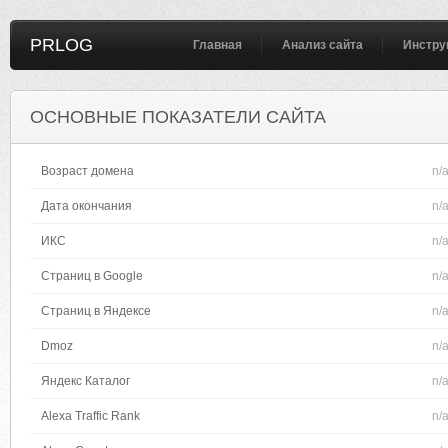
PRLOG
Главная
Анализ сайта
Инстру
ОСНОВНЫЕ ПОКАЗАТЕЛИ САЙТА
Возраст домена
n/
Дата окончания
n/
ИКС
n/
Страниц в Google
n/
Страниц в Яндексе
n/
Dmoz
n/
Яндекс Каталог
n/
Alexa Traffic Rank
n/