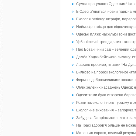
Сумна прогулянка Одеським Чкало
В Одесі з’явиться новий парк на мі
Екологія регіону: штрафи, перероб
Неймовірні місця для відпочинку в
Одеські пляжі: наскільки вони до
Урбаністичні тренди, яких так по
Про Ботанічний сад – зелений од
Дамба Хаджибейського лиману: ст
Ласкаво просимо, пташки! На Дуна
Вилково на порозі екологічної ка
Ферма з доброзичливими козами: 
Облік зелених насаджень Одеси: н
Одеситками була створена барвист
Розвиток екологічного туризму в о
Екологічне виховання – запорука
Забудова Гагарінського плато: з
На Трасі здоров’я більше не можн
Маленька справа, великий результа