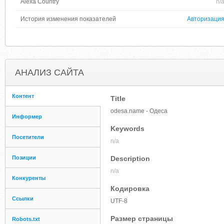
Alexa Country
n/
История изменения показателей
Авторизаци
АНАЛИЗ САЙТА
Контент
Title
odesa.name - Одеса
Информер
Keywords
Посетители
n/a
Позиции
Description
n/a
Конкуренты
Кодировка
Ссылки
UTF-8
Размер страницы
Robots.txt