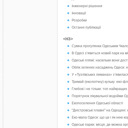
Інженерні рішення
Інновації
Розробки
Останні публікації
<H3>
Сумна прогулянка Одеським Чкало
В Одесі з’явиться новий парк на мі
Одеські пляжі: наскільки вони до
Облік зелених насаджень Одеси: н
У «Тузлівських лиманах» з’явилася
Тримай (екологічну) кульку: еко-
Глибокі і не тільки: топ найкращ
Порятунок лікувальної водойми О
Екопоселення Одеської області
"Дністровські плавні" на Одещині:
Еко-мапа Одеси: що це і як нею к
Одеські парки: місця, де можна о