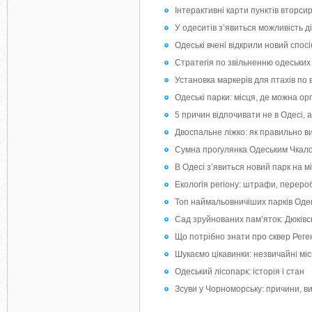
Інтерактивні карти пунктів вторси
У одеситів з’явиться можливість д
Одеські вчені відкрили новий спосі
Стратегія по звільненню одеських 
Установка маркерів для птахів по 
Одеські парки: місця, де можна о
5 причин відпочивати не в Одесі, а
Двоспальне ліжко: як правильно в
Сумна прогулянка Одеським Чкало
В Одесі з’явиться новий парк на мі
Екологія регіону: штрафи, перероб
Топ наймальовничіших парків Од
Сад зруйнованих пам’яток: Дюківс
Що потрібно знати про сквер Реге
Шукаємо цікавинки: незвичайні міс
Одеський лісопарк: історія і стан
Зсуви у Чорноморську: причини, в