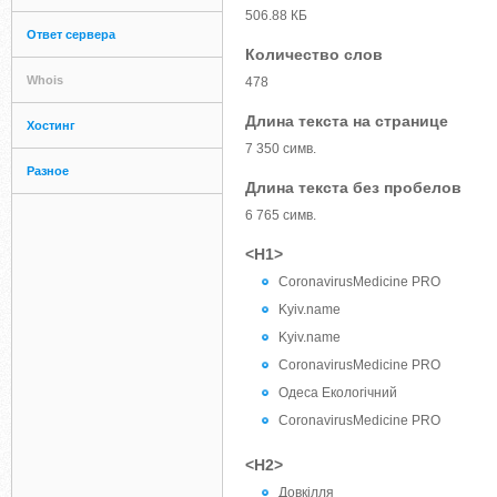
506.88 КБ
Ответ сервера
Количество слов
Whois
478
Длина текста на странице
Хостинг
7 350 симв.
Разное
Длина текста без пробелов
6 765 симв.
<H1>
CoronavirusMedicine PRO
Kyiv.name
Kyiv.name
CoronavirusMedicine PRO
Одеса Екологічний
CoronavirusMedicine PRO
<H2>
Довкілля