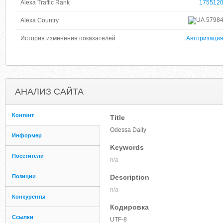
Alexa Traffic Rank
175512
5798
Alexa Country
История изменения показателей
Авторизаци
АНАЛИЗ САЙТА
Контент
Title
Odessa Daily
Информер
Keywords
Посетители
n/a
Позиции
Description
n/a
Конкуренты
Кодировка
Ссылки
UTF-8