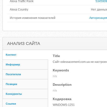
Alexa Traffic Rank
534590
Alexa Country
Нет данны
История изменения показателей
Авторизаци
АНАЛИЗ САЙТА
Контент
Title
Сайт odessacement.com.ua не настроен
Информер
Keywords
Посетители
n/a
Позиции
Description
n/a
Конкуренты
Кодировка
Ссылки
WINDOWS-1251