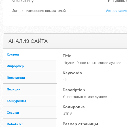
Alexa Country
Нет данны
История изменения показателей
Авторизаци
АНАЛИЗ САЙТА
Контент
Title
Штучки - У нас только самое лучшее
Информер
Keywords
Посетители
n/a
Позиции
Description
У нас только самое лучшее
Конкуренты
Кодировка
Ссылки
UTF-8
Размер страницы
Robots.txt