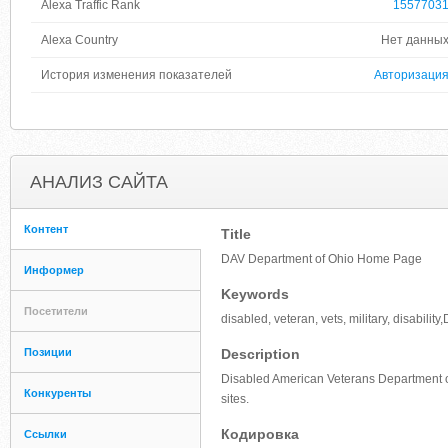
Alexa Traffic Rank
1557703
Alexa Country
Нет данны
История изменения показателей
Авторизаци
АНАЛИЗ САЙТА
Контент
Title
DAV Department of Ohio Home Page
Информер
Keywords
Посетители
disabled, veteran, vets, military, disabi
Позиции
Description
Disabled American Veterans Department of 
Конкуренты
sites.
Кодировка
Ссылки