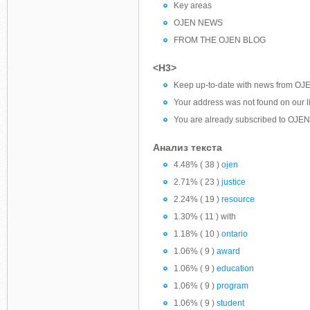
Key areas
OJEN NEWS
FROM THE OJEN BLOG
<H3>
Keep up-to-date with news from OJ
Your address was not found on our li
You are already subscribed to OJEN’
Анализ текста
4.48% ( 38 )
ojen
2.71% ( 23 )
justice
2.24% ( 19 )
resource
1.30% ( 11 ) with
1.18% ( 10 )
ontario
1.06% ( 9 )
award
1.06% ( 9 )
education
1.06% ( 9 )
program
1.06% ( 9 )
student