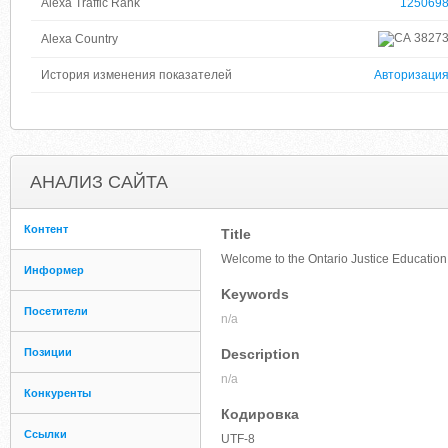
Alexa Traffic Rank
125069
3827
Alexa Country
История изменения показателей
Авторизаци
АНАЛИЗ САЙТА
Контент
Title
Welcome to the Ontario Justice Educatio
Информер
Keywords
Посетители
n/a
Позиции
Description
n/a
Конкуренты
Кодировка
Ссылки
UTF-8