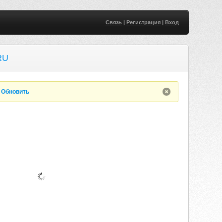
Связь
|
Регистрация
|
Вход
RU
.
Обновить