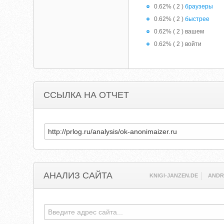
0.62% ( 2 )
браузеры
0.62% ( 2 )
быстрее
0.62% ( 2 ) вашем
0.62% ( 2 ) войти
ССЫЛКА НА ОТЧЕТ
АНАЛИЗ САЙТА
KNIGI-JANZEN.DE
ANDR