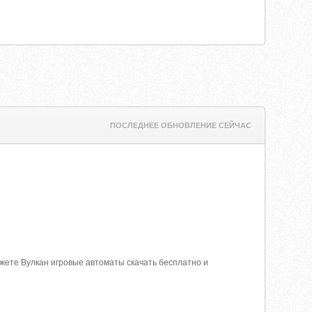
ПОСЛЕДНЕЕ ОБНОВЛЕНИЕ СЕЙЧАС
ожете Вулкан игровые автоматы скачать бесплатно и