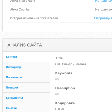
Alexa Traffic Rank
Нет данны
Alexa Country
Нет данны
История изменения показателей
Авторизаци
АНАЛИЗ САЙТА
Контент
Title
ОКБ Спектр - Главная
Информер
Keywords
Посетители
n/a
Позиции
Description
n/a
Конкуренты
Кодировка
Ссылки
UTF-8