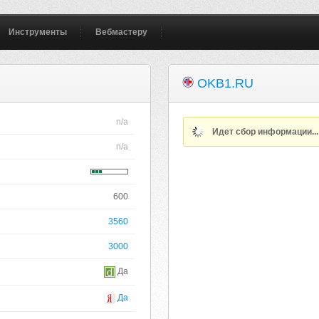
Инструменты
Вебмастеру
OKB1.RU
n/a
Идет сбор информации..
n/a
600
3560
3000
Да
Да