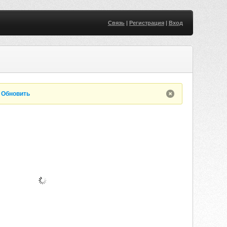
Связь
|
Регистрация
|
Вход
.
Обновить