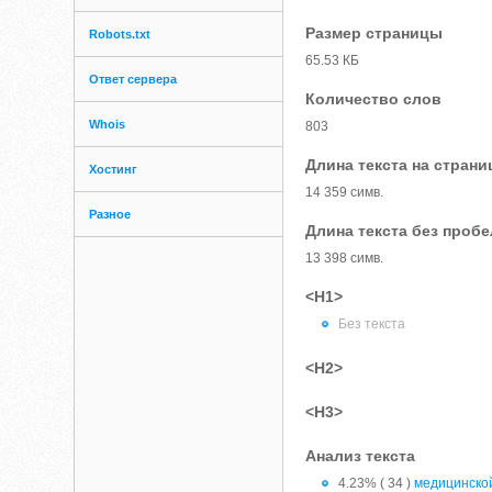
Размер страницы
Robots.txt
65.53 КБ
Ответ сервера
Количество слов
Whois
803
Длина текста на страни
Хостинг
14 359 симв.
Разное
Длина текста без проб
13 398 симв.
<H1>
Без текста
<H2>
<H3>
Анализ текста
4.23% ( 34 )
медицинско