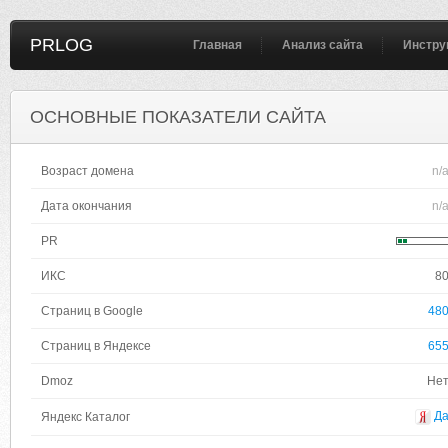
PRLOG
Главная
Анализ сайта
Инстру
ОСНОВНЫЕ ПОКАЗАТЕЛИ САЙТА
Возраст домена
n/
Дата окончания
n/
PR
ИКС
8
Страниц в Google
48
Страниц в Яндексе
65
Dmoz
Не
Д
Яндекс Каталог