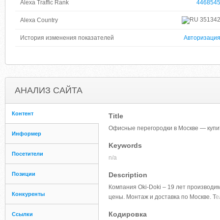
Alexa Traffic Rank
446854
35134
Alexa Country
История изменения показателей
Авторизаци
АНАЛИЗ САЙТА
Контент
Title
Офисные перегородки в Москве — купи
Информер
Keywords
Посетители
n/a
Позиции
Description
Компания Oki-Doki – 19 лет производи
Конкуренты
цены. Монтаж и доставка по Москве. Т
е
Кодировка
Ссылки