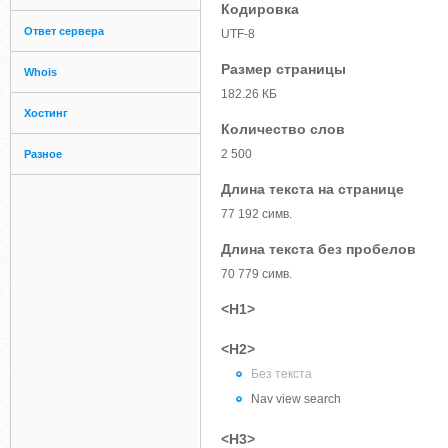
Кодировка
Ответ сервера
UTF-8
Размер страницы
Whois
182.26 КБ
Хостинг
Количество слов
2 500
Разное
Длина текста на странице
77 192 симв.
Длина текста без пробелов
70 779 симв.
<H1>
<H2>
Без текста
Nav view search
<H3>