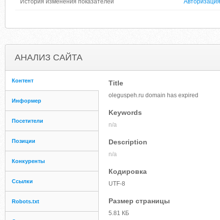
История изменения показателей
Авторизаци
АНАЛИЗ САЙТА
Контент
Title
oleguspeh.ru domain has expired
Информер
Keywords
Посетители
n/a
Позиции
Description
n/a
Конкуренты
Кодировка
Ссылки
UTF-8
Размер страницы
Robots.txt
5.81 КБ