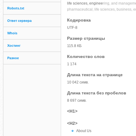
life sciences, enginee
ring, and management
Robots.txt
pharmaceutical, life sciences, business, 
Кодировка
Ответ сервера
UTF-8
Whois
Размер страницы
Хостинг
115.8 КБ
Количество слов
Разное
1 174
Длина текста на странице
10 042 симв.
Длина текста без пробелов
8 697 симв.
<H1>
<H2>
About Us