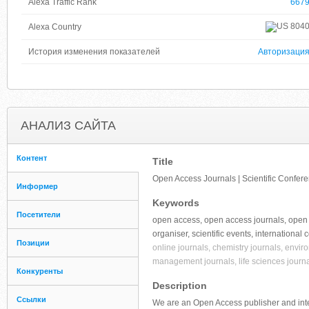
Alexa Traffic Rank
667
804
Alexa Country
История изменения показателей
Авторизаци
АНАЛИЗ САЙТА
Контент
Title
Open Access Journals | Scientific Confer
Информер
Keywords
Посетители
open access, open access journals, open a
organiser, scientific events, internationa
Позиции
online journals, chemistry journals, envir
management journals, life sciences journal
Конкуренты
Description
Ссылки
We are an Open Access publisher and inte