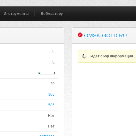
Инструменты
Вебмастеру
OMSK-GOLD.RU
n/a
Идет сбор информации..
n/a
20
303
585
Нет
Нет