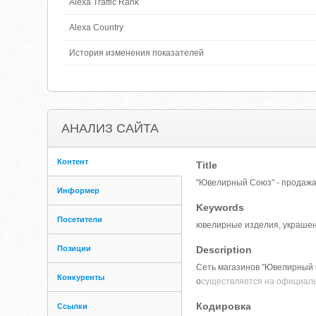
Alexa Traffic Rank
Alexa Country
История изменения показателей
АНАЛИЗ САЙТА
Контент
Title
"Ювелирный Союз" - продажа
Информер
Keywords
Посетители
ювелирные изделия, украшен
Позиции
Description
Сеть магазинов "Ювелирный С
Конкуренты
о
существляется на официаль
Кодировка
Ссылки