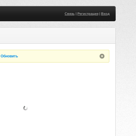
Связь
|
Регистрация
|
Вход
.
Обновить