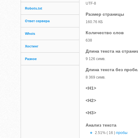
UTF-8
Robots.txt
Размер страницы
Ответ сервера
160.76 КБ
Количество слов
Whois
638
Хостинг
Длина текста на страни
9 126 симв.
Разное
Длина текста без проб
8 369 симв.
<H1>
<H2>
<H3>
Анализ текста
2.51% ( 16 )
пробы