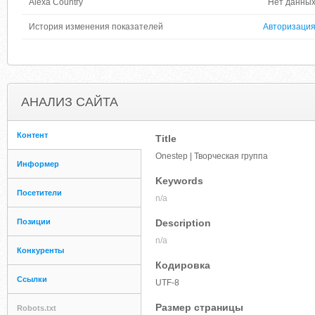
Alexa Country
Нет данны
История изменения показателей
Авторизаци
АНАЛИЗ САЙТА
Контент
Title
Onestep | Творческая группа
Информер
Keywords
Посетители
n/a
Позиции
Description
n/a
Конкуренты
Кодировка
Ссылки
UTF-8
Размер страницы
Robots.txt