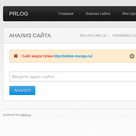
PRLOG
Главная
Анализ сайта
Инстру
АНАЛИЗ САЙТА
MFLOHC.MB.CA
GREENBEE.C
Сайт недоступен
http://online-manga.ru/
powered by
prlog.ru