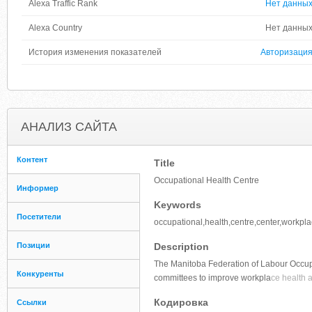
Alexa Traffic Rank
Нет данны
Alexa Country
Нет данны
История изменения показателей
Авторизаци
АНАЛИЗ САЙТА
Контент
Title
Occupational Health Centre
Информер
Keywords
Посетители
occupational,health,centre,center,workpl
Позиции
Description
The Manitoba Federation of Labour Occupa
Конкуренты
committees to improve workpla
ce health 
Кодировка
Ссылки