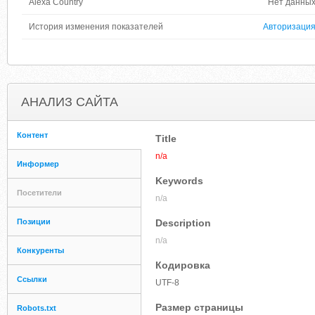
Alexa Country
Нет данны
История изменения показателей
Авторизаци
АНАЛИЗ САЙТА
Контент
Title
n/a
Информер
Keywords
Посетители
n/a
Позиции
Description
n/a
Конкуренты
Кодировка
Ссылки
UTF-8
Размер страницы
Robots.txt