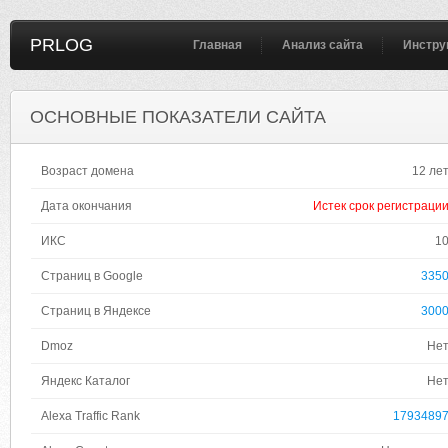
PRLOG
Главная
Анализ сайта
Инстру
ОСНОВНЫЕ ПОКАЗАТЕЛИ САЙТА
Возраст домена
12 ле
Дата окончания
Истек срок регистраци
ИКС
1
Страниц в Google
335
Страниц в Яндексе
300
Dmoz
Не
Яндекс Каталог
Не
Alexa Traffic Rank
1793489